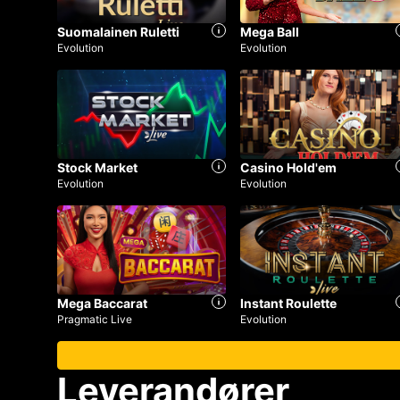
Suomalainen Ruletti
Mega Ball
Evolution
Evolution
Stock Market
Casino Hold'em
Evolution
Evolution
Mega Baccarat
Instant Roulette
Pragmatic Live
Evolution
Leverandører