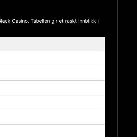
ack Casino. Tabellen gir et raskt innblikk i