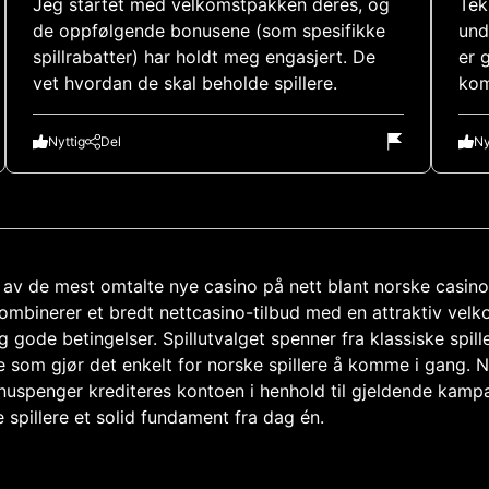
Jeg startet med velkomstpakken deres, og
Tek
de oppfølgende bonusene (som spesifikke
und
spillrabatter) har holdt meg engasjert. De
er 
vet hvordan de skal beholde spillere.
kom
Nyttig
Del
Ny
 av de mest omtalte nye casino på nett blant norske casino
 kombinerer et bredt nettcasino-tilbud med en attraktiv ve
 gode betingelser. Spillutvalget spenner fra klassiske spill
e som gjør det enkelt for norske spillere å komme i gang. N
spenger krediteres kontoen i henhold til gjeldende kampan
spillere et solid fundament fra dag én.