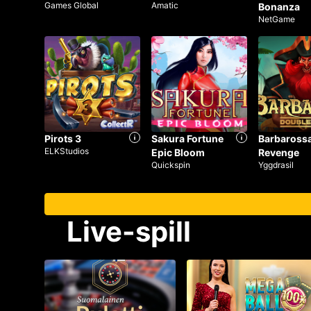
Games Global
Amatic
Bonanza
NetGame
Pirots 3
Sakura Fortune
Barbaross
ELKStudios
Epic Bloom
Revenge
Quickspin
Yggdrasil
Live-spill