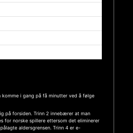
an komme i gang på få minutter ved å følge
ig på forsiden. Trinn 2 innebærer at man
 for norske spillere ettersom det eliminerer
pålagte aldersgrensen. Trinn 4 er e-