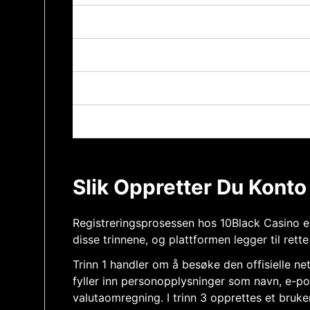
Uttakstid
Støttede valutaer
Mobilstøtte
Supportkanaler
Slik Oppretter Du Kont
Registreringsprosessen hos 10Black Casino er
disse trinnene, og plattformen legger til rette 
Trinn 1 handler om å besøke den offisielle ne
fyller inn personopplysninger som navn, e-po
valutaomregning. I trinn 3 opprettes et bruk