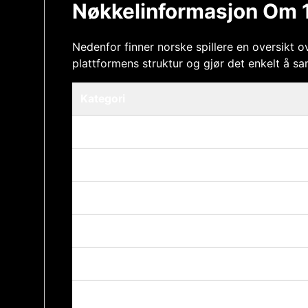
Nøkkelinformasjon Om 
Nedenfor finner norske spillere en oversikt ov
plattformens struktur og gjør det enkelt å 
Kategori
Lisens
Etablert / Lanseringsår
Antall spill
Spillutviklere
Minste innskudd (NOK)
Minste uttak (NOK)