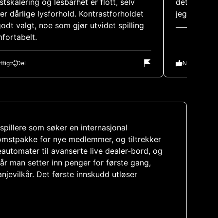
stskalering og lesbarhet er flott, selv
det forbedr
er dårlige lysforhold. Kontrastforholdet
jeg spiller 
godt valgt, noe som gjør utvidet spilling
fortabelt.
ttig
Del
Nyttig
Del
spillere som søker en internasjonal
lkomstpakke for nye medlemmer, og tiltrekker
eautomater til avanserte live dealer-bord, og
år man setter inn penger for første gang,
jevilkår. Det første innskudd utløser